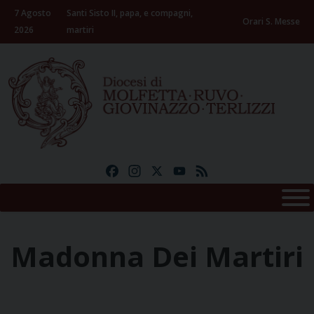
Skip
7 Agosto
Santi Sisto II, papa, e compagni,
to
Orari S. Messe
2026
martiri
content
Facebook
Instagram
X
YouTube
Feed
Madonna Dei Martiri