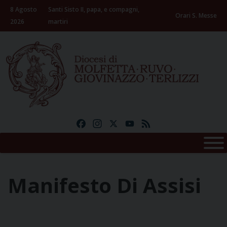
Skip
8 Agosto
Santi Sisto II, papa, e compagni,
to
Orari S. Messe
2026
martiri
content
Facebook
Instagram
X
YouTube
Feed
Manifesto Di Assisi