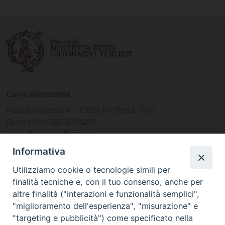
Curia diocesana
Piazza Giovene 4 – 70056 Molfetta (BA)
Centralino: 080 3374211
www.diocesimolfetta.it –
diocesimolfetta@pec.chiesacattolica.it
Informativa
Utilizziamo cookie o tecnologie simili per
Ufficio Comunicazioni sociali
finalità tecniche e, con il tuo consenso, anche per
altre finalità ("interazioni e funzionalità semplici",
Piazza Giovene 4 – 70056 Molfetta (BA)
"miglioramento dell'esperienza", "misurazione" e
comunicazionisociali@diocesimolfetta.it
"targeting e pubblicità") come specificato nella