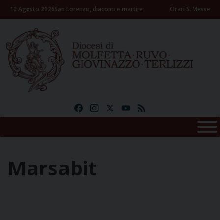
Skip
10 Agosto 2026
San Lorenzo, diacono e martire
Orari S. Messe
to
content
Facebook
Instagram
X
YouTube
Feed
Marsabit