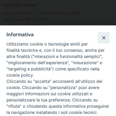
Curia diocesana
Piazza Giovene 4 – 70056 Molfetta (BA)
Centralino: 080 3374211
www.diocesimolfetta.it –
diocesimolfetta@pec.chiesacattolica.it
Informativa
Utilizziamo cookie o tecnologie simili per
Ufficio Comunicazioni sociali
finalità tecniche e, con il tuo consenso, anche per
altre finalità ("interazioni e funzionalità semplici",
Piazza Giovene 4 – 70056 Molfetta (BA)
"miglioramento dell'esperienza", "misurazione" e
comunicazionisociali@diocesimolfetta.it
"targeting e pubblicità") come specificato nella
cookie policy.
Cliccando su "accetta" acconsenti all'utilizzo dei
SEGUICI SU
cookie. Cliccando su "personalizza" puoi avere
Facebook
Instagram
X
YouTube
Feed
maggiori informazioni sui cookie utilizzati e
personalizzare le tue preferenze. Cliccando su
Privacy Policy - trasparenza
"rifiuta" o chiudendo questa informativa proseguirai
la navigazione installando i soli cookie tecnici.