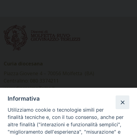
Curia diocesana
Piazza Giovene 4 – 70056 Molfetta (BA)
Centralino: 080 3374211
www.diocesimolfetta.it –
diocesimolfetta@pec.chiesacattolica.it
Informativa
Utilizziamo cookie o tecnologie simili per
Ufficio Comunicazioni sociali
finalità tecniche e, con il tuo consenso, anche per
altre finalità ("interazioni e funzionalità semplici",
Piazza Giovene 4 – 70056 Molfetta (BA)
"miglioramento dell'esperienza", "misurazione" e
comunicazionisociali@diocesimolfetta.it