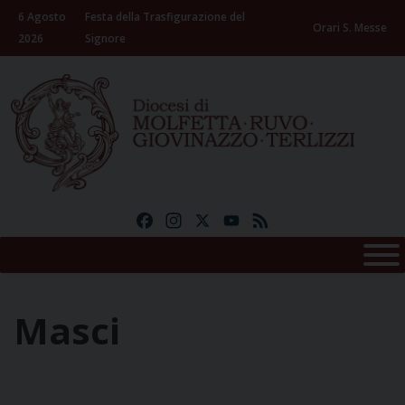
Skip
6 Agosto
Festa della Trasfigurazione del
to
Orari S. Messe
2026
Signore
content
Facebook
Instagram
X
YouTube
Feed
Masci