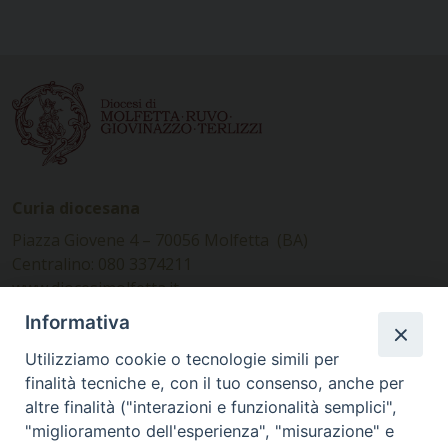
Curia diocesana
Piazza Giovene 4 – 70056 Molfetta (BA)
Centralino: 080 3374211
www.diocesimolfetta.it –
diocesimolfetta@pec.chiesacattolica.it
Informativa
Utilizziamo cookie o tecnologie simili per
Ufficio Comunicazioni sociali
finalità tecniche e, con il tuo consenso, anche per
altre finalità ("interazioni e funzionalità semplici",
Piazza Giovene 4 – 70056 Molfetta (BA)
"miglioramento dell'esperienza", "misurazione" e
comunicazionisociali@diocesimolfetta.it