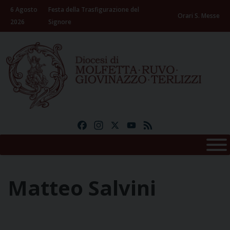
Skip
6 Agosto
Festa della Trasfigurazione del
to
Orari S. Messe
2026
Signore
content
Facebook
Instagram
X
YouTube
Feed
Matteo Salvini