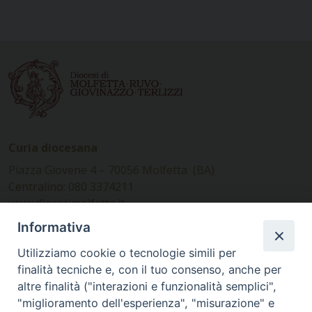
Curia diocesana
Piazza Giovene 4 – 70056 Molfetta (BA)
Centralino: 080 3374211
www.diocesimolfetta.it –
diocesimolfetta@pec.chiesacattolica.it
Informativa
Utilizziamo cookie o tecnologie simili per
Ufficio Comunicazioni sociali
finalità tecniche e, con il tuo consenso, anche per
altre finalità ("interazioni e funzionalità semplici",
Piazza Giovene 4 – 70056 Molfetta (BA)
"miglioramento dell'esperienza", "misurazione" e
comunicazionisociali@diocesimolfetta.it