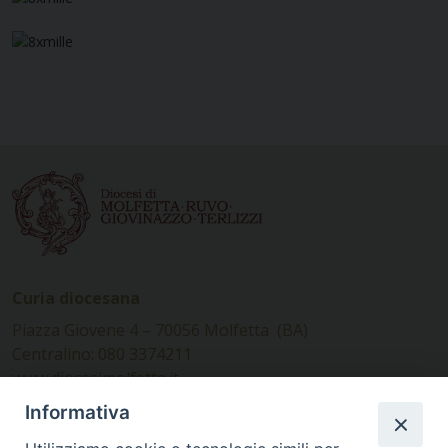
Curia diocesana
Piazza Giovene 4 – 70056 Molfetta (BA)
Centralino: 080 3374211
www.diocesimolfetta.it –
diocesimolfetta@pec.chiesacattolica.it
Informativa