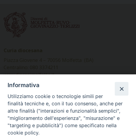
Curia diocesana
Piazza Giovene 4 – 70056 Molfetta (BA)
Centralino: 080 3374211
www.diocesimolfetta.it –
diocesimolfetta@pec.chiesacattolica.it
Informativa
Utilizziamo cookie o tecnologie simili per
Ufficio Comunicazioni sociali
finalità tecniche e, con il tuo consenso, anche per
altre finalità ("interazioni e funzionalità semplici",
Piazza Giovene 4 – 70056 Molfetta (BA)
"miglioramento dell'esperienza", "misurazione" e
comunicazionisociali@diocesimolfetta.it
"targeting e pubblicità") come specificato nella
cookie policy.