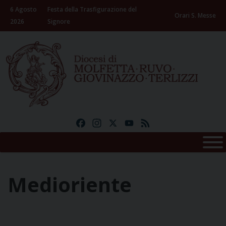
Skip
6 Agosto
Festa della Trasfigurazione del
to
Orari S. Messe
2026
Signore
content
Facebook
Instagram
X
YouTube
Feed
Medioriente