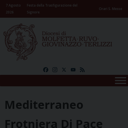
Skip
7 Agosto
Festa della Trasfigurazione del
to
Orari S. Messe
2026
Signore
content
Facebook
Instagram
X
YouTube
Feed
Mediterraneo
Frotniera Di Pace