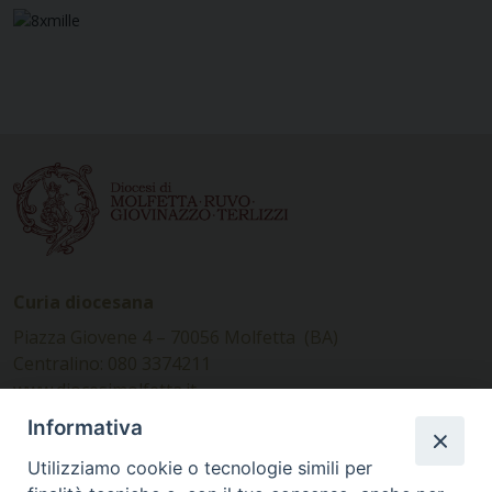
Curia diocesana
Piazza Giovene 4 – 70056 Molfetta (BA)
Centralino: 080 3374211
www.diocesimolfetta.it –
diocesimolfetta@pec.chiesacattolica.it
Informativa
Utilizziamo cookie o tecnologie simili per