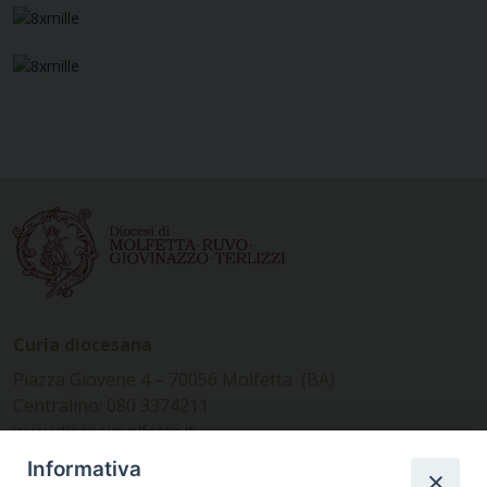
Curia diocesana
Piazza Giovene 4 – 70056 Molfetta (BA)
Centralino: 080 3374211
www.diocesimolfetta.it –
diocesimolfetta@pec.chiesacattolica.it
Informativa