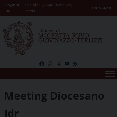
Skip
7 Agosto
Santi Sisto II, papa, e compagni,
to
Orari S. Messe
2026
martiri
content
Facebook
Instagram
X
YouTube
Feed
Meeting Diocesano
Idr