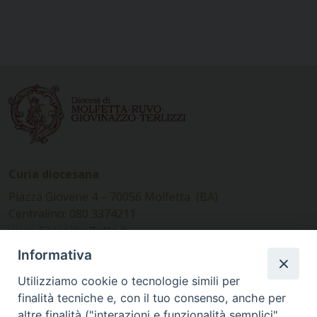
Curia diocesana
Piazza Giovene 4 – 70056 Molfetta (BA)
Centralino: 080 3374211
www.diocesimolfetta.it –
diocesimolfetta@pec.chiesacattolica.it
Informativa
Utilizziamo cookie o tecnologie simili per
Ufficio Comunicazioni sociali
finalità tecniche e, con il tuo consenso, anche per
altre finalità ("interazioni e funzionalità semplici",