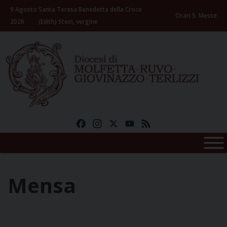
Skip
9 Agosto
Santa Teresa Benedetta della Croce
to
Orari S. Messe
2026
(Edith) Stein, vergine
content
Facebook
Instagram
X
YouTube
Feed
Mensa