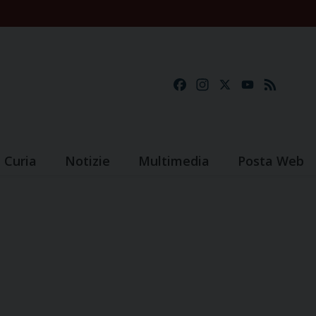
Facebook
Instagram
X
YouTube
Feed
Curia
Notizie
Multimedia
Posta Web