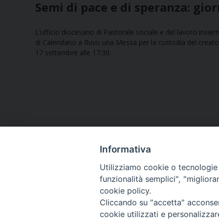
Semi di pace e di speranza: gio
L’ufficio diocesano di Pastorale sociale e del lavoro insie
di Calendano a Ruvo una Messa per la custodia del creato
17 settembre alle 17:30.
Informativa
Utilizziamo cookie o tecnologie s
funzionalità semplici", "miglior
cookie policy.
Curia diocesana
Cliccando su "accetta" acconsent
cookie utilizzati e personalizza
Piazza Giovene 4 – 70056 Molfetta (BA)