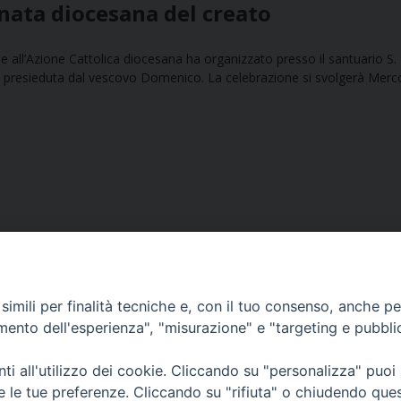
rnata diocesana del creato
me all’Azione Cattolica diocesana ha organizzato presso il santuario S.
 presieduta dal vescovo Domenico. La celebrazione si svolgerà Merc
imili per finalità tecniche e, con il tuo consenso, anche per 
amento dell'esperienza", "misurazione" e "targeting e pubbli
Ufficio Comunicazioni sociali
i all'utilizzo dei cookie. Cliccando su "personalizza" puoi
re le tue preferenze. Cliccando su "rifiuta" o chiudendo que
Piazza Giovene 4 – 70056 Molfetta (BA)