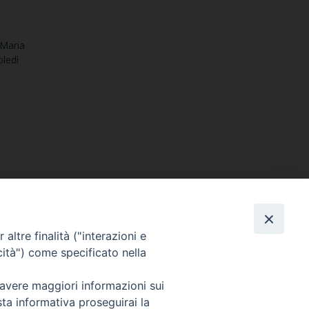
 Maria
oledì
altre finalità ("interazioni e
cità") come specificato nella
SEGUICI SU
 avere maggiori informazioni sui
sta informativa proseguirai la
Facebook
Instagram
X
YouTube
Feed