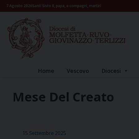
Skip
7 Agosto 2026
Santi Sisto II, papa, e compagni, martiri
to
content
Home
Vescovo
Diocesi
Mese Del Creato
15 Settembre 2025