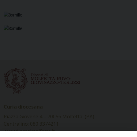
Curia diocesana
Piazza Giovene 4 – 70056 Molfetta (BA)
Centralino: 080 3374211
www.diocesimolfetta.it –