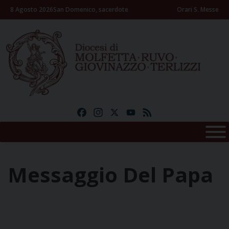
Skip
8 Agosto 2026
San Domenico, sacerdote
Orari S. Messe
to
content
Facebook
Instagram
X
YouTube
Feed
Messaggio Del Papa