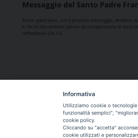
Messaggio del Santo Padre Fra
Anche quest’anno, con il presente messaggio, desidero aiut
lo faccio lasciandomi ispirare da un’espressione di Gesù nel 
raffredderà» (24,12).
Informativa
Utilizziamo cookie o tecnologie s
funzionalità semplici", "miglior
cookie policy.
Curia diocesana
Cliccando su "accetta" acconsent
cookie utilizzati e personalizza
Piazza Giovene 4 – 70056 Molfetta (BA)