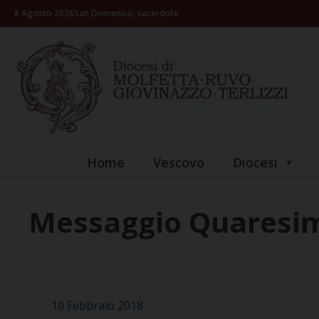
Skip
8 Agosto 2026
San Domenico, sacerdote
to
content
Home
Vescovo
Diocesi
Messaggio Quaresi
10 Febbraio 2018