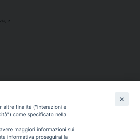
zia; e
altre finalità ("interazioni e
cità") come specificato nella
SEGUICI SU
 avere maggiori informazioni sui
sta informativa proseguirai la
Facebook
Instagram
X
YouTube
Feed