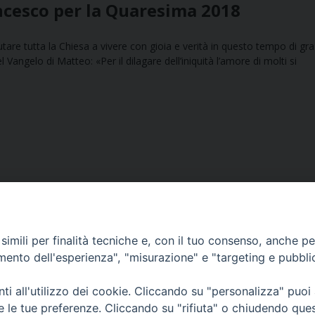
ncesco per la Quaresima 2018
are tutta la Chiesa a vivere con gioia e verità in questo tempo di gra
Vangelo di Matteo: «Per il dilagare dell’iniquità l’amore di molti si
imili per finalità tecniche e, con il tuo consenso, anche per 
amento dell'esperienza", "misurazione" e "targeting e pubbli
Ufficio Comunicazioni sociali
i all'utilizzo dei cookie. Cliccando su "personalizza" puoi
re le tue preferenze. Cliccando su "rifiuta" o chiudendo que
Piazza Giovene 4 – 70056 Molfetta (BA)