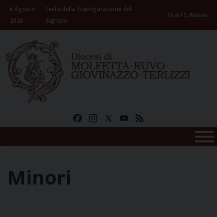
Skip
6 Agosto
Festa della Trasfigurazione del
to
Orari S. Messe
2026
Signore
content
Facebook
Instagram
X
YouTube
Feed
Minori