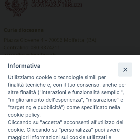
Curia diocesana
Piazza Giovene 4 – 70056 Molfetta (BA)
Centralino: 080 3374211
www.diocesimolfetta.it –
diocesimolfetta@pec.chiesacattolica.it
Informativa
Utilizziamo cookie o tecnologie simili per
Ufficio Comunicazioni sociali
finalità tecniche e, con il tuo consenso, anche per
altre finalità ("interazioni e funzionalità semplici",
Piazza Giovene 4 – 70056 Molfetta (BA)
"miglioramento dell'esperienza", "misurazione" e
comunicazionisociali@diocesimolfetta.it
"targeting e pubblicità") come specificato nella
cookie policy.
Cliccando su "accetta" acconsenti all'utilizzo dei
SEGUICI SU
cookie. Cliccando su "personalizza" puoi avere
Facebook
Instagram
X
YouTube
Feed
maggiori informazioni sui cookie utilizzati e