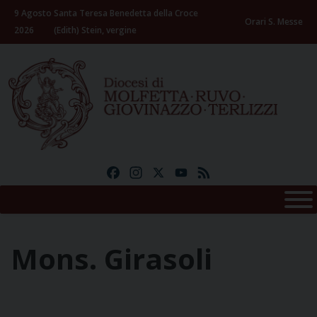
Skip
9 Agosto
Santa Teresa Benedetta della Croce
to
Orari S. Messe
2026
(Edith) Stein, vergine
content
Facebook
Instagram
X
YouTube
Feed
Mons. Girasoli