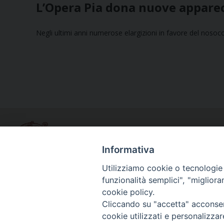
L’Opera Pia dona nuove apparec
Negli ultimi anni numerose elargizioni in favore del nosoc
Informativa
Utilizziamo cookie o tecnologie s
funzionalità semplici", "miglior
Curia diocesana
cookie policy.
Piazza Giovene 4 – 70056 Molfetta (BA)
Cliccando su "accetta" acconsent
Centralino: 080 3374211
cookie utilizzati e personalizza