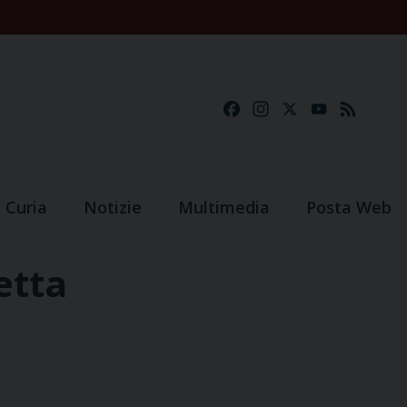
Facebook
Instagram
X
YouTube
Feed
Curia
Notizie
Multimedia
Posta Web
etta