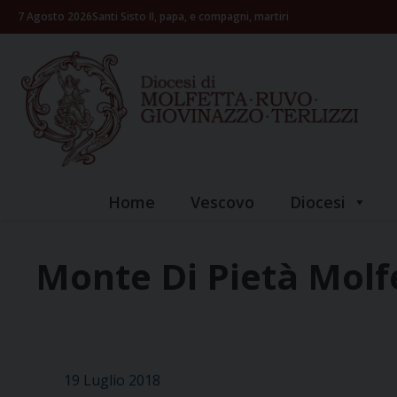
Skip
7 Agosto 2026
Santi Sisto II, papa, e compagni, martiri
to
content
Home
Vescovo
Diocesi
Monte Di Pietà Molf
19 Luglio 2018