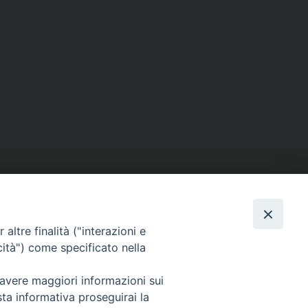
altre finalità ("interazioni e
cità") come specificato nella
SEGUICI SU
Facebook
Instagram
X
YouTube
Feed
 avere maggiori informazioni sui
sta informativa proseguirai la