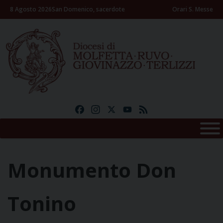
Skip
8 Agosto 2026
San Domenico, sacerdote
Orari S. Messe
to
content
Facebook
Instagram
X
YouTube
Feed
Monumento Don
Tonino