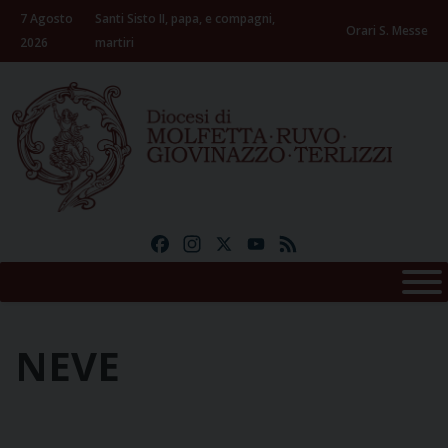
Skip
7 Agosto
Santi Sisto II, papa, e compagni,
to
Orari S. Messe
2026
martiri
content
Facebook
Instagram
X
YouTube
Feed
NEVE