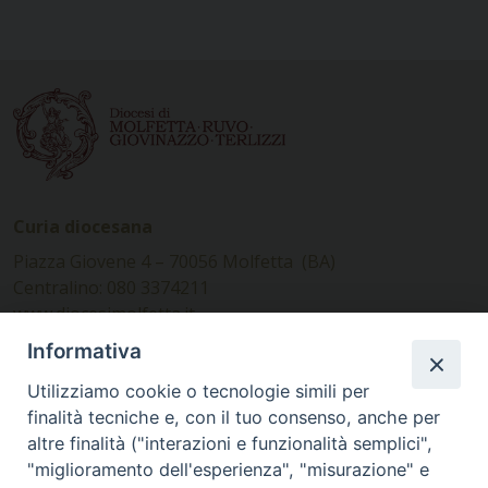
Curia diocesana
Piazza Giovene 4 – 70056 Molfetta (BA)
Centralino: 080 3374211
www.diocesimolfetta.it –
diocesimolfetta@pec.chiesacattolica.it
Informativa
Utilizziamo cookie o tecnologie simili per
Ufficio Comunicazioni sociali
finalità tecniche e, con il tuo consenso, anche per
altre finalità ("interazioni e funzionalità semplici",
Piazza Giovene 4 – 70056 Molfetta (BA)
"miglioramento dell'esperienza", "misurazione" e
comunicazionisociali@diocesimolfetta.it