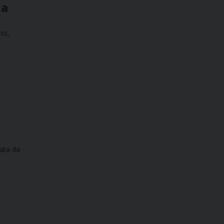
ia
ess,
rata da