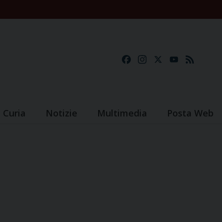
Facebook
Instagram
X
YouTube
Feed
Curia
Notizie
Multimedia
Posta Web