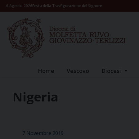
Skip
6 Agosto 2026
Festa della Trasfigurazione del Signore
to
content
Home
Vescovo
Diocesi
Nigeria
7 Novembre 2019