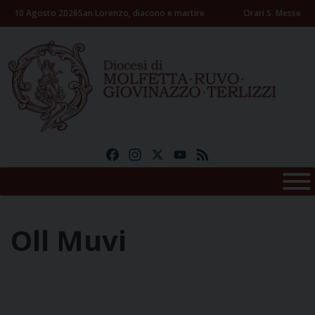
Skip
10 Agosto 2026
San Lorenzo, diacono e martire
Orari S. Messe
to
content
Facebook
Instagram
X
YouTube
Feed
Oll Muvi