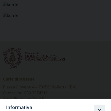
Curia diocesana
Piazza Giovene 4 – 70056 Molfetta (BA)
Centralino: 080 3374211
www.diocesimolfetta.it –
diocesimolfetta@pec.chiesacattolica.it
Informativa