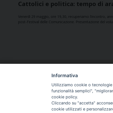
Cattolici e politica: tempo di a
Venerdì 29 maggio, ore 19,30, recuperiamo l’incontro, annu
post-Festival delle Comunicazione. Presentazione del volum
Informativa
Utilizziamo cookie o tecnologie s
funzionalità semplici", "miglior
cookie policy.
Curia diocesana
Cliccando su "accetta" acconsent
Piazza Giovene 4 – 70056 Molfetta (BA)
cookie utilizzati e personalizza
Centralino: 080 3374211