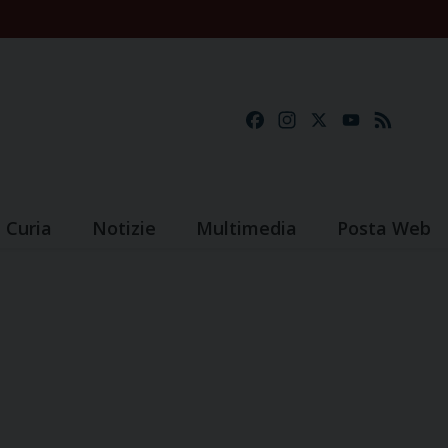
Facebook
Instagram
X
YouTube
Feed
Curia
Notizie
Multimedia
Posta Web