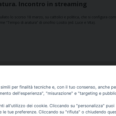
ratura. Incontro in streaming
llato lo scorso 18 marzo, su cattolici e politica, che si configura co
e “Tempo di aratura” di onofrio Losito (ed. Luce e Vita).
imili per finalità tecniche e, con il tuo consenso, anche per 
amento dell'esperienza", "misurazione" e "targeting e pubbli
Ufficio Comunicazioni sociali
i all'utilizzo dei cookie. Cliccando su "personalizza" puoi
Piazza Giovene 4 – 70056 Molfetta (BA)
re le tue preferenze. Cliccando su "rifiuta" o chiudendo que
comunicazionisociali@diocesimolfetta.it