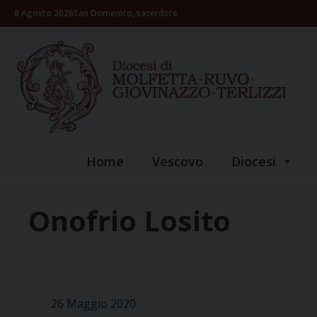
Skip
8 Agosto 2026
San Domenico, sacerdote
to
content
Home
Vescovo
Diocesi
Onofrio Losito
26 Maggio 2020