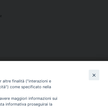
me
altre finalità ("interazioni e
cità") come specificato nella
SEGUICI SU
 avere maggiori informazioni sui
Facebook
Instagram
X
YouTube
Feed
sta informativa proseguirai la