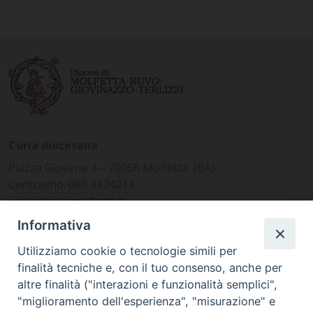
Curia diocesana
Piazza Giovene 4 – 70056 Molfetta (BA)
Centralino: 080 3374211
www.diocesimolfetta.it –
diocesimolfetta@pec.chiesacattolica.it
Informativa
Utilizziamo cookie o tecnologie simili per
Ufficio Comunicazioni sociali
finalità tecniche e, con il tuo consenso, anche per
altre finalità ("interazioni e funzionalità semplici",
Piazza Giovene 4 – 70056 Molfetta (BA)
"miglioramento dell'esperienza", "misurazione" e
comunicazionisociali@diocesimolfetta.it