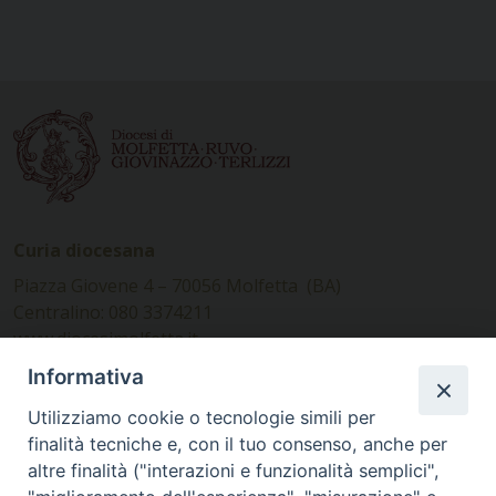
Curia diocesana
Piazza Giovene 4 – 70056 Molfetta (BA)
Centralino: 080 3374211
www.diocesimolfetta.it –
diocesimolfetta@pec.chiesacattolica.it
Informativa
Utilizziamo cookie o tecnologie simili per
Ufficio Comunicazioni sociali
finalità tecniche e, con il tuo consenso, anche per
altre finalità ("interazioni e funzionalità semplici",
Piazza Giovene 4 – 70056 Molfetta (BA)