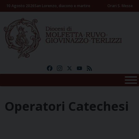
Skip
10 Agosto 2026
San Lorenzo, diacono e martire
Orari S. Messe
to
content
Facebook
Instagram
X
YouTube
Feed
Operatori Catechesi