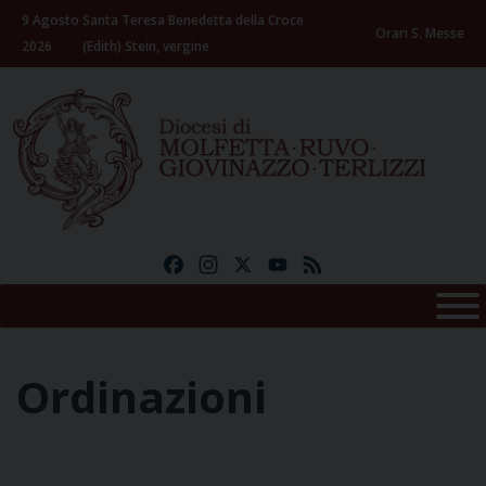
Skip
9 Agosto
Santa Teresa Benedetta della Croce
to
Orari S. Messe
2026
(Edith) Stein, vergine
content
Facebook
Instagram
X
YouTube
Feed
Ordinazioni