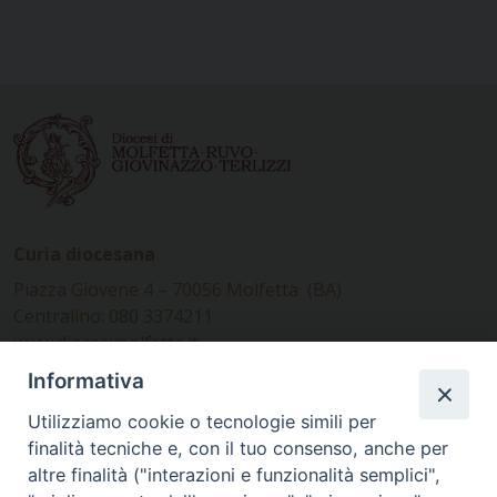
Curia diocesana
Piazza Giovene 4 – 70056 Molfetta (BA)
Centralino: 080 3374211
www.diocesimolfetta.it –
diocesimolfetta@pec.chiesacattolica.it
Informativa
Utilizziamo cookie o tecnologie simili per
Ufficio Comunicazioni sociali
finalità tecniche e, con il tuo consenso, anche per
altre finalità ("interazioni e funzionalità semplici",
Piazza Giovene 4 – 70056 Molfetta (BA)