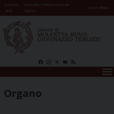
Skip
6 Agosto
Festa della Trasfigurazione del
to
Orari S. Messe
2026
Signore
content
Facebook
Instagram
X
YouTube
Feed
Organo