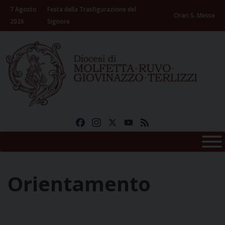
Skip
7 Agosto
Festa della Trasfigurazione del
to
Orari S. Messe
2026
Signore
content
Facebook
Instagram
X
YouTube
Feed
Orientamento