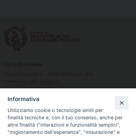
Curia diocesana
Piazza Giovene 4 – 70056 Molfetta (BA)
Centralino: 080 3374211
www.diocesimolfetta.it –
diocesimolfetta@pec.chiesacattolica.it
Informativa
Utilizziamo cookie o tecnologie simili per
Ufficio Comunicazioni sociali
finalità tecniche e, con il tuo consenso, anche per
altre finalità ("interazioni e funzionalità semplici",
Piazza Giovene 4 – 70056 Molfetta (BA)
"miglioramento dell'esperienza", "misurazione" e
comunicazionisociali@diocesimolfetta.it