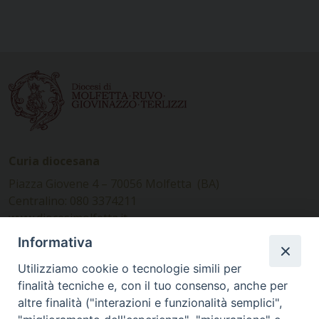
Curia diocesana
Piazza Giovene 4 – 70056 Molfetta (BA)
Centralino: 080 3374211
www.diocesimolfetta.it –
diocesimolfetta@pec.chiesacattolica.it
Informativa
Utilizziamo cookie o tecnologie simili per
Ufficio Comunicazioni sociali
finalità tecniche e, con il tuo consenso, anche per
altre finalità ("interazioni e funzionalità semplici",
Piazza Giovene 4 – 70056 Molfetta (BA)