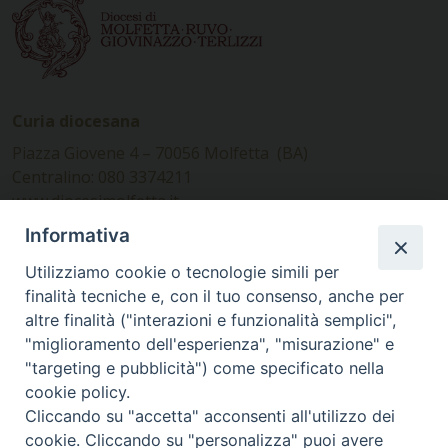
Curia diocesana
Piazza Giovene 4 – 70056 Molfetta (BA)
Centralino: 080 3374211
www.diocesimolfetta.it –
diocesimolfetta@pec.chiesacattolica.it
Informativa
Utilizziamo cookie o tecnologie simili per
Ufficio Comunicazioni sociali
finalità tecniche e, con il tuo consenso, anche per
altre finalità ("interazioni e funzionalità semplici",
Piazza Giovene 4 – 70056 Molfetta (BA)
"miglioramento dell'esperienza", "misurazione" e
comunicazionisociali@diocesimolfetta.it
"targeting e pubblicità") come specificato nella
cookie policy.
Cliccando su "accetta" acconsenti all'utilizzo dei
SEGUICI SU
cookie. Cliccando su "personalizza" puoi avere