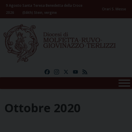
Skip
9 Agosto
Santa Teresa Benedetta della Croce
to
Orari S. Messe
2026
(Edith) Stein, vergine
content
Facebook
Instagram
X
YouTube
Feed
Ottobre 2020