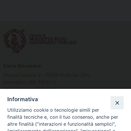
Curia diocesana
Piazza Giovene 4 – 70056 Molfetta (BA)
Centralino: 080 3374211
www.diocesimolfetta.it –
diocesimolfetta@pec.chiesacattolica.it
Informativa
Utilizziamo cookie o tecnologie simili per
Ufficio Comunicazioni sociali
finalità tecniche e, con il tuo consenso, anche per
altre finalità ("interazioni e funzionalità semplici",
Piazza Giovene 4 – 70056 Molfetta (BA)