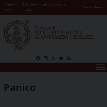
Skip
7 Agosto
Santi Sisto II, papa, e compagni,
to
Orari S. Messe
2026
martiri
content
Facebook
Instagram
X
YouTube
Feed
Panico