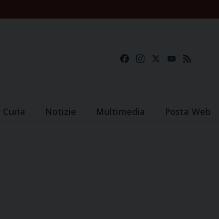
Facebook
Instagram
X
YouTube
Feed
Curia
Notizie
Multimedia
Posta Web