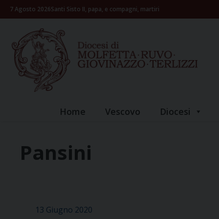
Skip
7 Agosto 2026
Santi Sisto II, papa, e compagni, martiri
to
content
Home
Vescovo
Diocesi
Pansini
13 Giugno 2020