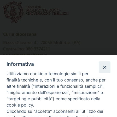
Curia diocesana
Piazza Giovene 4 – 70056 Molfetta (BA)
Centralino: 080 3374211
www.diocesimolfetta.it –
diocesimolfetta@pec.chiesacattolica.it
Informativa
Utilizziamo cookie o tecnologie simili per
Ufficio Comunicazioni sociali
finalità tecniche e, con il tuo consenso, anche per
altre finalità ("interazioni e funzionalità semplici",
Piazza Giovene 4 – 70056 Molfetta (BA)
"miglioramento dell'esperienza", "misurazione" e
comunicazionisociali@diocesimolfetta.it
"targeting e pubblicità") come specificato nella
cookie policy.
Cliccando su "accetta" acconsenti all'utilizzo dei
SEGUICI SU