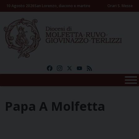
Skip
10 Agosto 2026
San Lorenzo, diacono e martire
Orari S. Messe
to
content
Facebook
Instagram
X
YouTube
Feed
Papa A Molfetta