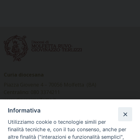
Curia diocesana
Piazza Giovene 4 – 70056 Molfetta (BA)
Centralino: 080 3374211
www.diocesimolfetta.it –
diocesimolfetta@pec.chiesacattolica.it
Informativa
Utilizziamo cookie o tecnologie simili per
Ufficio Comunicazioni sociali
finalità tecniche e, con il tuo consenso, anche per
altre finalità ("interazioni e funzionalità semplici",
Piazza Giovene 4 – 70056 Molfetta (BA)