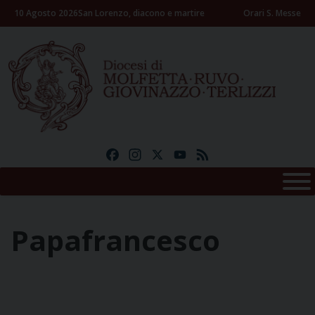
Skip
10 Agosto 2026
San Lorenzo, diacono e martire
Orari S. Messe
to
content
Facebook
Instagram
X
YouTube
Feed
Papafrancesco