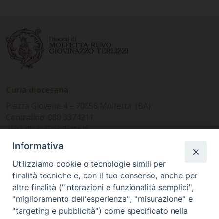
Curia diocesana
Piazza Giovene 4 – 70056 Molfetta (BA)
Centralino: 080 3374211
www.diocesimolfetta.it –
diocesimolfetta@pec.chiesacattolica.it
Informativa
Utilizziamo cookie o tecnologie simili per
Ufficio Comunicazioni sociali
finalità tecniche e, con il tuo consenso, anche per
altre finalità ("interazioni e funzionalità semplici",
Piazza Giovene 4 – 70056 Molfetta (BA)
"miglioramento dell'esperienza", "misurazione" e
comunicazionisociali@diocesimolfetta.it
"targeting e pubblicità") come specificato nella