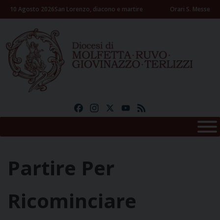
Skip
10 Agosto 2026
San Lorenzo, diacono e martire
Orari S. Messe
to
content
Facebook
Instagram
X
YouTube
Feed
Partire Per
Ricominciare