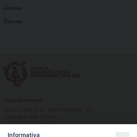
Curia diocesana
Piazza Giovene 4 – 70056 Molfetta (BA)
Centralino: 080 3374211
www.diocesimolfetta.it –
diocesimolfetta@pec.chiesacattolica.it
Informativa