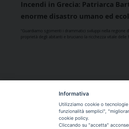
Incendi in Grecia: Patriarca Ba
enorme disastro umano ed ecol
“Guardiamo sgomenti i drammatici sviluppi nella regione de
proprietà degli abitanti e bruciano la ricchezza vitale delle 
Informativa
Utilizziamo cookie o tecnologie s
funzionalità semplici", "miglior
cookie policy.
Curia diocesana
Cliccando su "accetta" acconsent