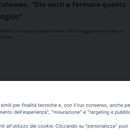
rtolomeo, “Dio aiuti a fermare questo
ogico”
ll’Attica a causa dei grandi incendi che distruggono vite umane, le
foreste”
imili per finalità tecniche e, con il tuo consenso, anche per 
amento dell'esperienza", "misurazione" e "targeting e pubbli
Ufficio Comunicazioni sociali
i all'utilizzo dei cookie. Cliccando su "personalizza" puoi