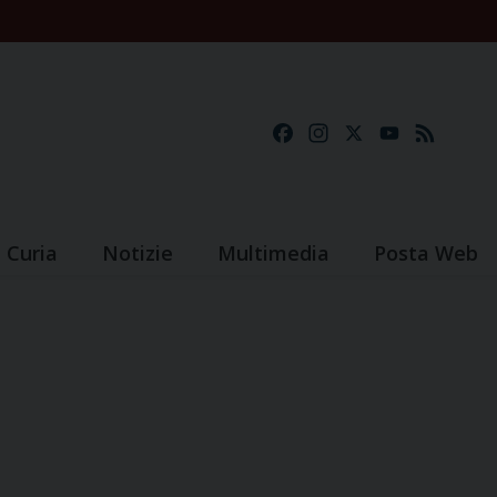
Facebook
Instagram
X
YouTube
Feed
Curia
Notizie
Multimedia
Posta Web