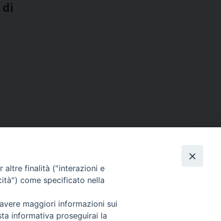
 di
altre finalità ("interazioni e
cità") come specificato nella
SEGUICI SU
 avere maggiori informazioni sui
sta informativa proseguirai la
Facebook
Instagram
X
YouTube
Feed