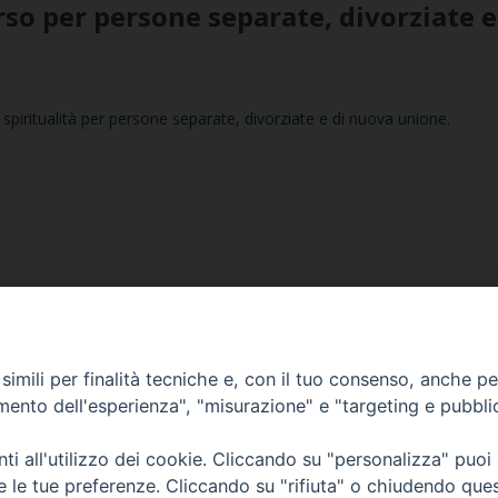
rso per persone separate, divorziate e
piritualità per persone separate, divorziate e di nuova unione.
imili per finalità tecniche e, con il tuo consenso, anche per 
amento dell'esperienza", "misurazione" e "targeting e pubbli
Ufficio Comunicazioni sociali
i all'utilizzo dei cookie. Cliccando su "personalizza" puoi
re le tue preferenze. Cliccando su "rifiuta" o chiudendo que
Piazza Giovene 4 – 70056 Molfetta (BA)