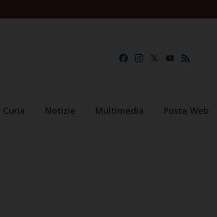
Facebook
Instagram
X
YouTube
Feed
Curia
Notizie
Multimedia
Posta Web