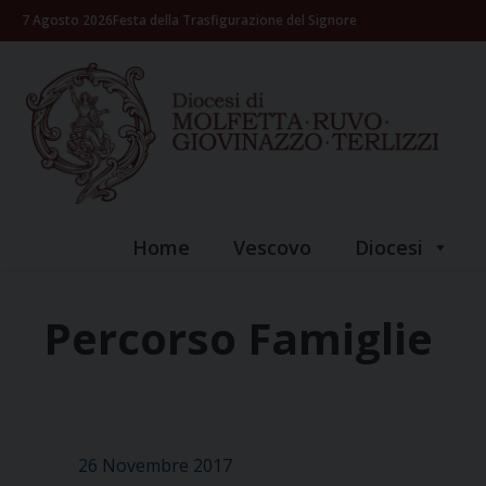
Skip
7 Agosto 2026
Festa della Trasfigurazione del Signore
to
content
Home
Vescovo
Diocesi
Percorso Famiglie
26 Novembre 2017