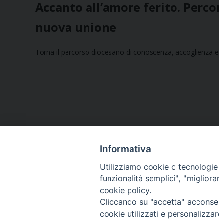
Accanto all’amore ferito. Perco
nuova unione
Torna il percorso diocesano di conoscenza, accoglienza e s
Informativa
Utilizziamo cookie o tecnologie s
funzionalità semplici", "miglior
cookie policy.
Curia diocesana
Cliccando su "accetta" acconsent
cookie utilizzati e personalizza
Piazza Giovene 4 – 70056 Molfetta (BA)