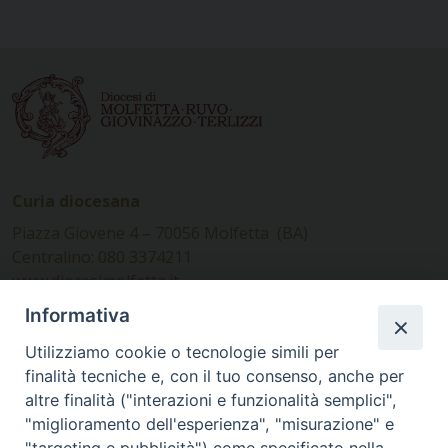
Curia diocesana
Piazza Giovene 4 – 70056 Molfetta (BA)
Centralino: 080 3374211
www.diocesimolfetta.it –
diocesimolfetta@pec.chiesacattolica.it
Informativa
Utilizziamo cookie o tecnologie simili per
Ufficio Comunicazioni sociali
finalità tecniche e, con il tuo consenso, anche per
altre finalità ("interazioni e funzionalità semplici",
Piazza Giovene 4 – 70056 Molfetta (BA)
"miglioramento dell'esperienza", "misurazione" e
comunicazionisociali@diocesimolfetta.it