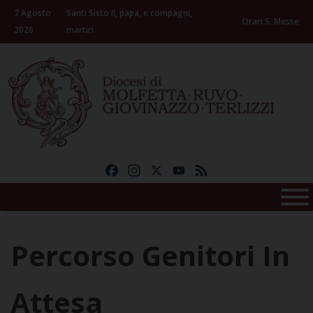
Skip
7 Agosto
Santi Sisto II, papa, e compagni,
to
Orari S. Messe
2026
martiri
content
Facebook
Instagram
X
YouTube
Feed
Percorso Genitori In
Attesa