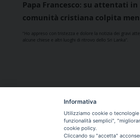
Papa Francesco: su attentati in 
comunità cristiana colpita men
“Ho appreso con tristezza e dolore la notizia dei gravi att
alcune chiese e altri luoghi di ritrovo dello Sri Lanka”.
Informativa
Utilizziamo cookie o tecnologie s
funzionalità semplici", "miglior
cookie policy.
Curia diocesana
Cliccando su "accetta" acconsent