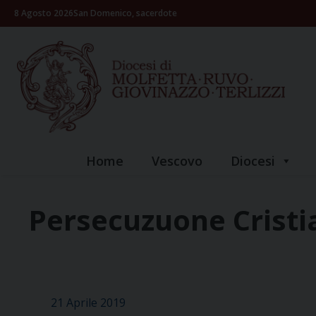
Skip
8 Agosto 2026
San Domenico, sacerdote
to
content
Home
Vescovo
Diocesi
Persecuzuone Cristi
21 Aprile 2019