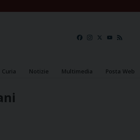
Facebook
Instagram
X
YouTube
Feed
Curia
Notizie
Multimedia
Posta Web
ani