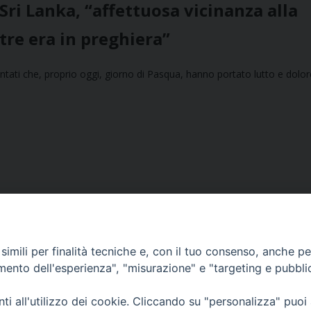
Sri Lanka, “affettuosa vicinanza alla
tre era in preghiera”
entati che, proprio oggi, giorno di Pasqua, hanno portato lutto e dolor
imili per finalità tecniche e, con il tuo consenso, anche per 
amento dell'esperienza", "misurazione" e "targeting e pubbli
Ufficio Comunicazioni sociali
i all'utilizzo dei cookie. Cliccando su "personalizza" puoi