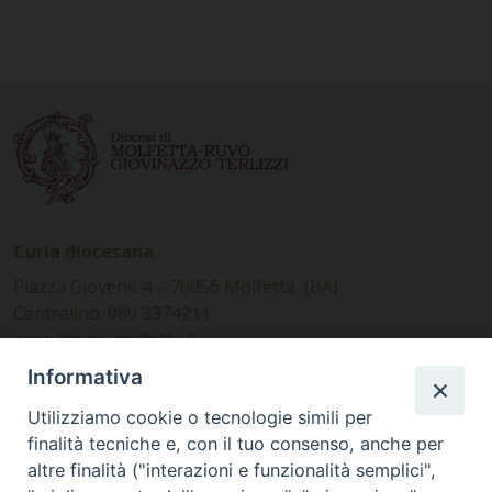
Curia diocesana
Piazza Giovene 4 – 70056 Molfetta (BA)
Centralino: 080 3374211
www.diocesimolfetta.it –
diocesimolfetta@pec.chiesacattolica.it
Informativa
Utilizziamo cookie o tecnologie simili per
Ufficio Comunicazioni sociali
finalità tecniche e, con il tuo consenso, anche per
altre finalità ("interazioni e funzionalità semplici",
Piazza Giovene 4 – 70056 Molfetta (BA)