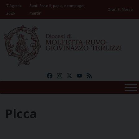
Skip
7 Agosto
Santi Sisto II, papa, e compagni,
to
Orari S. Messe
2026
martiri
content
Facebook
Instagram
X
YouTube
Feed
Picca