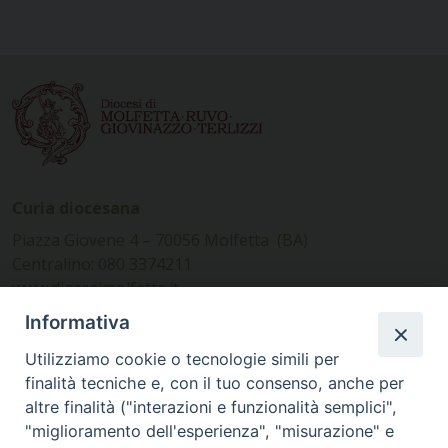
Curia diocesana
Piazza Giovene 4 – 70056 Molfetta (BA)
Centralino: 080 3374211
www.diocesimolfetta.it –
diocesimolfetta@pec.chiesacattolica.it
Informativa
Utilizziamo cookie o tecnologie simili per
Ufficio Comunicazioni sociali
finalità tecniche e, con il tuo consenso, anche per
altre finalità ("interazioni e funzionalità semplici",
Piazza Giovene 4 – 70056 Molfetta (BA)
"miglioramento dell'esperienza", "misurazione" e
comunicazionisociali@diocesimolfetta.it