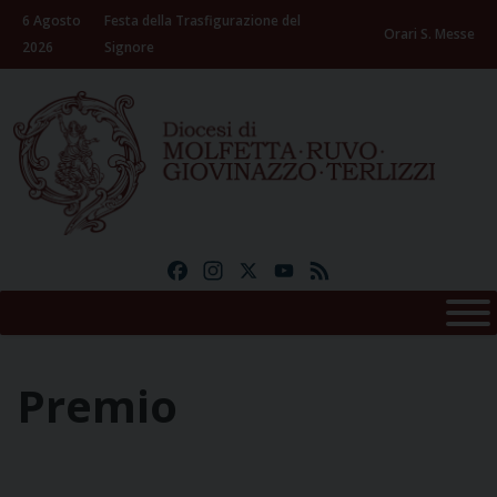
Skip
6 Agosto
Festa della Trasfigurazione del
to
Orari S. Messe
2026
Signore
content
Facebook
Instagram
X
YouTube
Feed
Premio