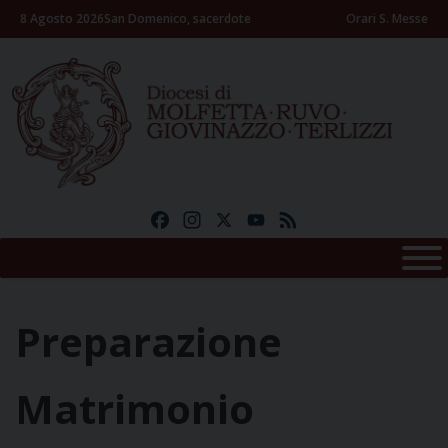
Skip
8 Agosto 2026
San Domenico, sacerdote
Orari S. Messe
to
content
Facebook
Instagram
X
YouTube
Feed
Preparazione
Matrimonio