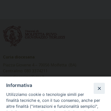
Curia diocesana
Piazza Giovene 4 – 70056 Molfetta (BA)
Centralino: 080 3374211
www.diocesimolfetta.it –
diocesimolfetta@pec.chiesacattolica.it
Informativa
Utilizziamo cookie o tecnologie simili per
Ufficio Comunicazioni sociali
finalità tecniche e, con il tuo consenso, anche per
altre finalità ("interazioni e funzionalità semplici",
Piazza Giovene 4 – 70056 Molfetta (BA)