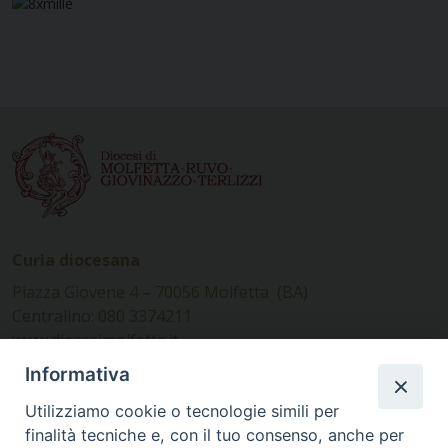
Curia diocesana
Piazza Giovene 4 – 70056 Molfetta (BA)
Centralino: 080 3374211
www.diocesimolfetta.it –
diocesimolfetta@pec.chiesacattolica.it
Informativa
Utilizziamo cookie o tecnologie simili per
Ufficio Comunicazioni sociali
finalità tecniche e, con il tuo consenso, anche per