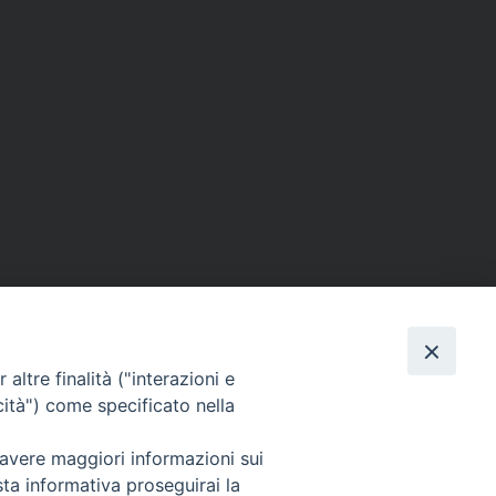
altre finalità ("interazioni e
cità") come specificato nella
SEGUICI SU
 avere maggiori informazioni sui
sta informativa proseguirai la
Facebook
Instagram
X
YouTube
Feed