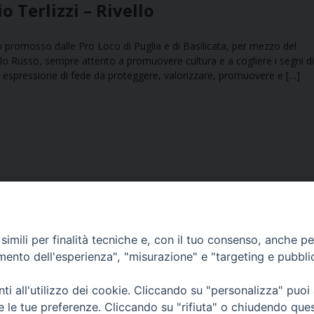
 Terlizzi – Rivello
io promosso dalle Pro Loco di Puglia e di Basilicata, per mezzo del
llo Russo, sempre attento a promuovere cultura e a cogliere i segni di
 è espressione di fede da proteggere, valorizzare, promuovere e […]
imili per finalità tecniche e, con il tuo consenso, anche per 
amento dell'esperienza", "misurazione" e "targeting e pubbli
Ufficio Comunicazioni sociali
i all'utilizzo dei cookie. Cliccando su "personalizza" puoi
re le tue preferenze. Cliccando su "rifiuta" o chiudendo que
Piazza Giovene 4 – 70056 Molfetta (BA)