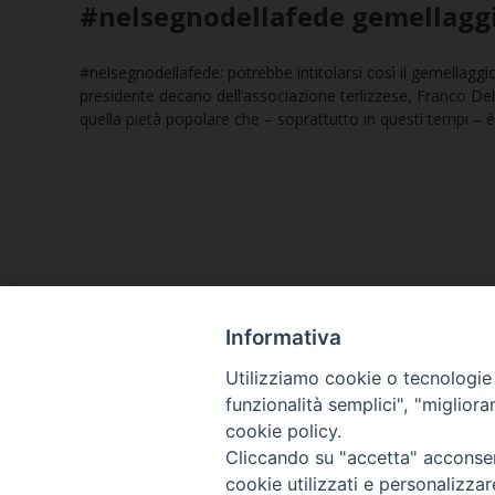
#nelsegnodellafede gemellaggio
#nelsegnodellafede: potrebbe intitolarsi così il gemellagg
presidente decano dell’associazione terlizzese, Franco De
quella pietà popolare che – soprattutto in questi tempi –
Informativa
Utilizziamo cookie o tecnologie s
funzionalità semplici", "miglior
cookie policy.
Curia diocesana
Cliccando su "accetta" acconsent
cookie utilizzati e personalizza
Piazza Giovene 4 – 70056 Molfetta (BA)