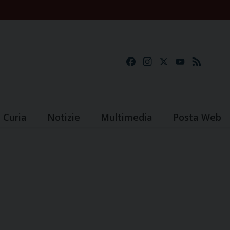
Facebook
Instagram
X
YouTube
Feed
Curia
Notizie
Multimedia
Posta Web