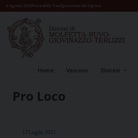
Skip
6 Agosto 2026
Festa della Trasfigurazione del Signore
to
content
Home
Vescovo
Diocesi
Pro Loco
17 Luglio 2021