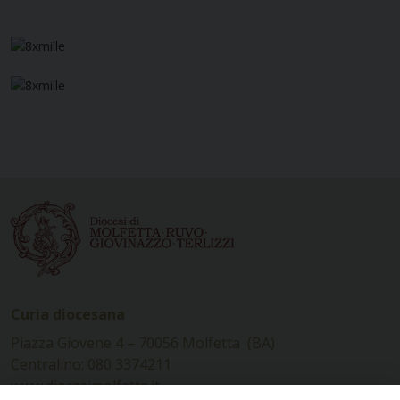
Curia diocesana
Piazza Giovene 4 – 70056 Molfetta (BA)
Centralino: 080 3374211
www.diocesimolfetta.it –