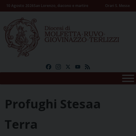
Skip
10 Agosto 2026
San Lorenzo, diacono e martire
Orari S. Messe
to
content
Facebook
Instagram
X
YouTube
Feed
Profughi Stesaa
Terra