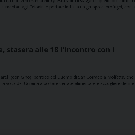
ta da don Gino Samarelli. Questa volta il viaggio è quello di ritorno, c
 alimentari agli Orionini e portare in Italia un gruppo di profughi, con 
, stasera alle 18 l’incontro con i
arelli (don Gino), parroco del Duomo di San Corrado a Molfetta, che 
lla volta dell’Ucraina a portare derrate alimentare e accogliere decine 