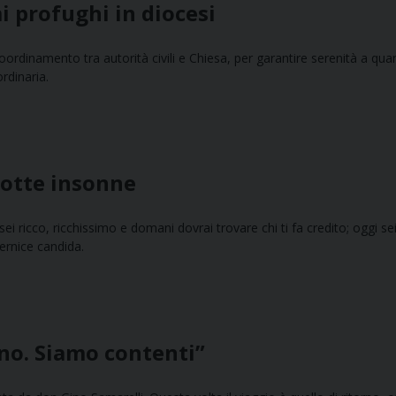
i profughi in diocesi
oordinamento tra autorità civili e Chiesa, per garantire serenità a quan
rdinaria.
notte insonne
ei ricco, ricchissimo e domani dovrai trovare chi ti fa credito; oggi se
ernice candida.
rno. Siamo contenti”