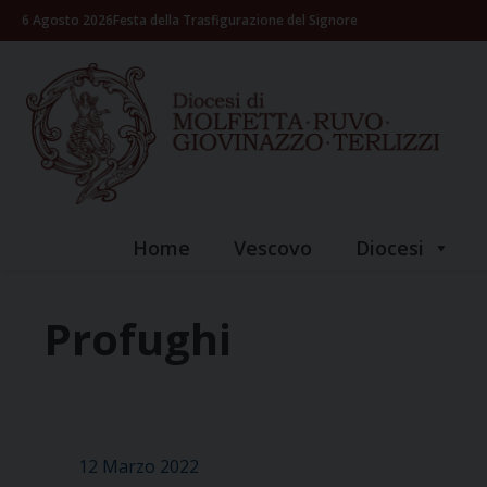
Skip
6 Agosto 2026
Festa della Trasfigurazione del Signore
to
content
Home
Vescovo
Diocesi
Profughi
12 Marzo 2022