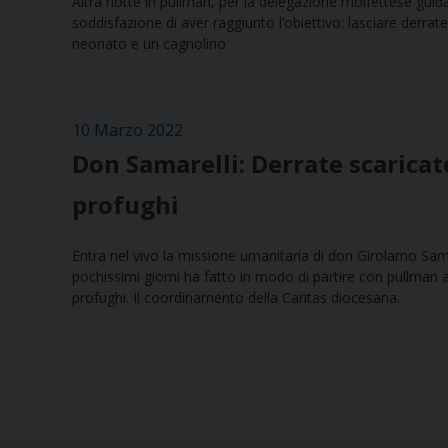
Altra notte in pullman, per la delegazione molfettese guida
soddisfazione di aver raggiunto l’obiettivo: lasciare derrate
neonato e un cagnolino
10 Marzo 2022
Don Samarelli: Derrate scaricate
profughi
Entra nel vivo la missione umanitaria di don Girolamo Sam
pochissimi giorni ha fatto in modo di partire con pullman a
profughi. Il coordinamento della Caritas diocesana.