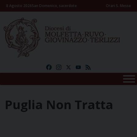
Skip
8 Agosto 2026
San Domenico, sacerdote
Orari S. Messe
to
content
Facebook
Instagram
X
YouTube
Feed
Puglia Non Tratta