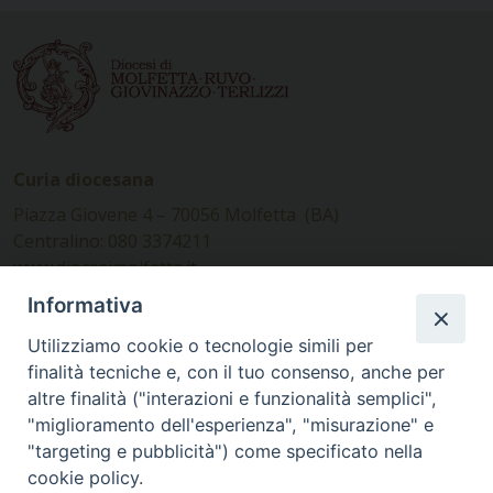
Curia diocesana
Piazza Giovene 4 – 70056 Molfetta (BA)
Centralino: 080 3374211
www.diocesimolfetta.it –
diocesimolfetta@pec.chiesacattolica.it
Informativa
Utilizziamo cookie o tecnologie simili per
Ufficio Comunicazioni sociali
finalità tecniche e, con il tuo consenso, anche per
altre finalità ("interazioni e funzionalità semplici",
Piazza Giovene 4 – 70056 Molfetta (BA)
"miglioramento dell'esperienza", "misurazione" e
comunicazionisociali@diocesimolfetta.it
"targeting e pubblicità") come specificato nella
cookie policy.