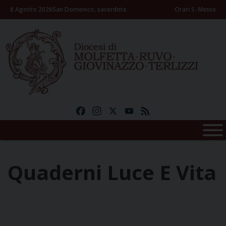
Skip
8 Agosto 2026
San Domenico, sacerdote
Orari S. Messe
to
content
Facebook
Instagram
X
YouTube
Feed
Quaderni Luce E Vita