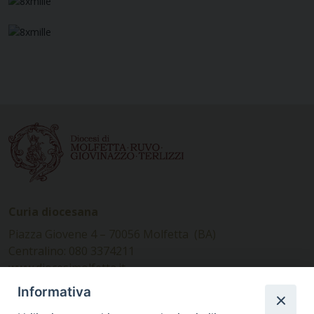
Curia diocesana
Piazza Giovene 4 – 70056 Molfetta (BA)
Centralino: 080 3374211
www.diocesimolfetta.it –
diocesimolfetta@pec.chiesacattolica.it
Informativa