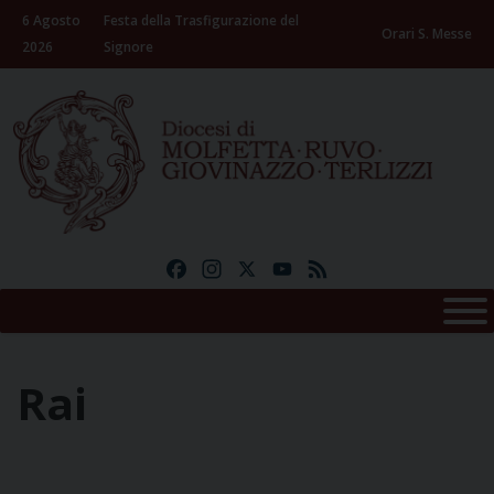
Skip
6 Agosto
Festa della Trasfigurazione del
to
Orari S. Messe
2026
Signore
content
Facebook
Instagram
X
YouTube
Feed
Rai