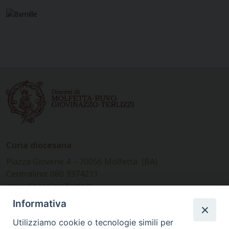
Curia diocesana
Piazza Giovene 4 – 70056 Molfetta (BA)
Centralino: 080 3374211
www.diocesimolfetta.it –
diocesimolfetta@pec.chiesacattolica.it
Informativa
Utilizziamo cookie o tecnologie simili per