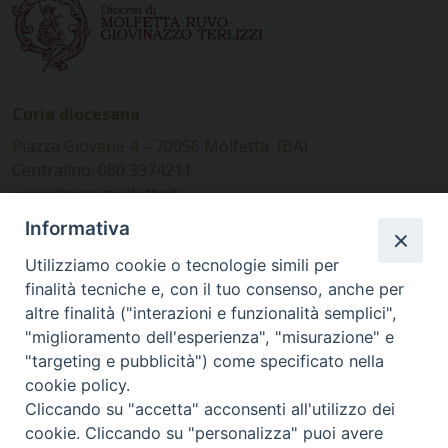
Curia diocesana
Piazza Giovene 4 – 70056 Molfetta (BA)
Centralino: 080 3374211
www.diocesimolfetta.it –
diocesimolfetta@pec.chiesacattolica.it
Informativa
Utilizziamo cookie o tecnologie simili per
Ufficio Comunicazioni sociali
finalità tecniche e, con il tuo consenso, anche per
altre finalità ("interazioni e funzionalità semplici",
Piazza Giovene 4 – 70056 Molfetta (BA)
"miglioramento dell'esperienza", "misurazione" e
comunicazionisociali@diocesimolfetta.it
"targeting e pubblicità") come specificato nella
cookie policy.
Cliccando su "accetta" acconsenti all'utilizzo dei
SEGUICI SU
cookie. Cliccando su "personalizza" puoi avere
Facebook
Instagram
X
YouTube
Feed